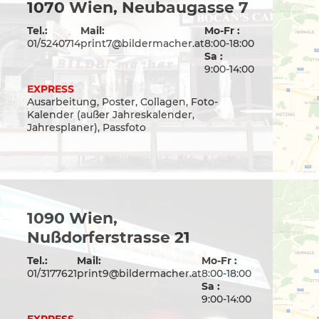
1070 Wien, Neubaugasse 7
Tel.:
Mail:
Mo-Fr :
01/5240714
print7@bildermacher.at
8:00-18:00
Sa :
9:00-14:00
EXPRESS
Ausarbeitung, Poster, Collagen, Foto-
Kalender (außer Jahreskalender,
Jahresplaner), Passfoto
1090 Wien,
Nußdorferstrasse 21
Tel.:
Mail:
Mo-Fr :
01/3177621
print9@bildermacher.at
8:00-18:00
Sa :
9:00-14:00