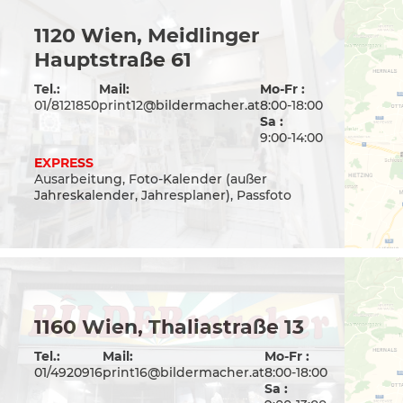
1120 Wien, Meidlinger
Hauptstraße 61
Tel.:
Mail:
Mo-Fr :
01/8121850
print12@bildermacher.at
8:00-18:00
Sa :
9:00-14:00
EXPRESS
Ausarbeitung, Foto-Kalender (außer
Jahreskalender, Jahresplaner), Passfoto
1160 Wien, Thaliastraße 13
Tel.:
Mail:
Mo-Fr :
01/4920916
print16@bildermacher.at
8:00-18:00
Sa :